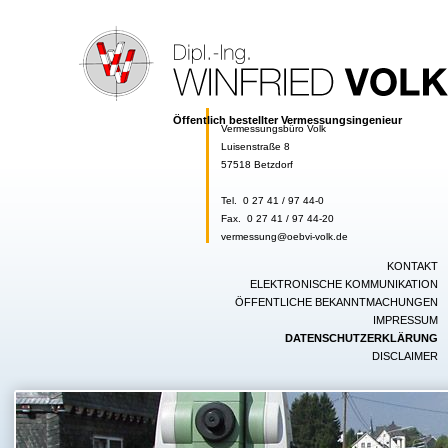
Öffentlich bestellter Vermessungsingenieur
Vermessungsbüro Volk
Luisenstraße 8
57518 Betzdorf
Tel. 0 27 41 / 97 44-0
Fax. 0 27 41 / 97 44-20
vermessung@oebvi-volk.de
Navigation
KONTAKT
überspringen
ELEKTRONISCHE KOMMUNIKATION
ÖFFENTLICHE BEKANNTMACHUNGEN
IMPRESSUM
DATENSCHUTZERKLÄRUNG
DISCLAIMER