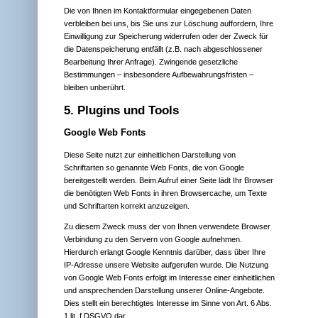
Die von Ihnen im Kontaktformular eingegebenen Daten
verbleiben bei uns, bis Sie uns zur Löschung auffordern, Ihre
Einwilligung zur Speicherung widerrufen oder der Zweck für
die Datenspeicherung entfällt (z.B. nach abgeschlossener
Bearbeitung Ihrer Anfrage). Zwingende gesetzliche
Bestimmungen – insbesondere Aufbewahrungsfristen –
bleiben unberührt.
5. Plugins und Tools
Google Web Fonts
Diese Seite nutzt zur einheitlichen Darstellung von
Schriftarten so genannte Web Fonts, die von Google
bereitgestellt werden. Beim Aufruf einer Seite lädt Ihr Browser
die benötigten Web Fonts in ihren Browsercache, um Texte
und Schriftarten korrekt anzuzeigen.
Zu diesem Zweck muss der von Ihnen verwendete Browser
Verbindung zu den Servern von Google aufnehmen.
Hierdurch erlangt Google Kenntnis darüber, dass über Ihre
IP-Adresse unsere Website aufgerufen wurde. Die Nutzung
von Google Web Fonts erfolgt im Interesse einer einheitlichen
und ansprechenden Darstellung unserer Online-Angebote.
Dies stellt ein berechtigtes Interesse im Sinne von Art. 6 Abs.
1 lit. f DSGVO dar.