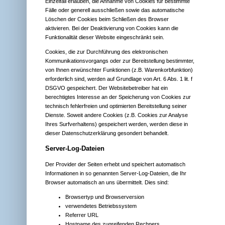
Einzelfall erlauben, die Annahme von Cookies für bestimmte
Fälle oder generell ausschließen sowie das automatische
Löschen der Cookies beim Schließen des Browser
aktivieren. Bei der Deaktivierung von Cookies kann die
Funktionalität dieser Website eingeschränkt sein.
Cookies, die zur Durchführung des elektronischen
Kommunikationsvorgangs oder zur Bereitstellung bestimmter,
von Ihnen erwünschter Funktionen (z.B. Warenkorbfunktion)
erforderlich sind, werden auf Grundlage von Art. 6 Abs. 1 lit. f
DSGVO gespeichert. Der Websitebetreiber hat ein
berechtigtes Interesse an der Speicherung von Cookies zur
technisch fehlerfreien und optimierten Bereitstellung seiner
Dienste. Soweit andere Cookies (z.B. Cookies zur Analyse
Ihres Surfverhaltens) gespeichert werden, werden diese in
dieser Datenschutzerklärung gesondert behandelt.
Server-Log-Dateien
Der Provider der Seiten erhebt und speichert automatisch
Informationen in so genannten Server-Log-Dateien, die Ihr
Browser automatisch an uns übermittelt. Dies sind:
Browsertyp und Browserversion
verwendetes Betriebssystem
Referrer URL
Hostname des zugreifenden Rechners