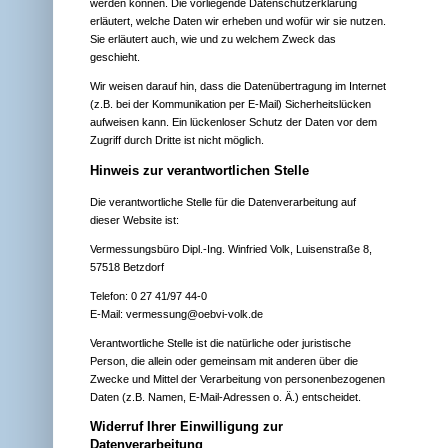
werden können. Die vorliegende Datenschutzerklärung
erläutert, welche Daten wir erheben und wofür wir sie nutzen.
Sie erläutert auch, wie und zu welchem Zweck das
geschieht.
Wir weisen darauf hin, dass die Datenübertragung im Internet
(z.B. bei der Kommunikation per E-Mail) Sicherheitslücken
aufweisen kann. Ein lückenloser Schutz der Daten vor dem
Zugriff durch Dritte ist nicht möglich.
Hinweis zur verantwortlichen Stelle
Die verantwortliche Stelle für die Datenverarbeitung auf
dieser Website ist:
Vermessungsbüro Dipl.-Ing. Winfried Volk, Luisenstraße 8,
57518 Betzdorf
Telefon: 0 27 41/97 44-0
E-Mail:
vermessung@oebvi-volk.de
Verantwortliche Stelle ist die natürliche oder juristische
Person, die allein oder gemeinsam mit anderen über die
Zwecke und Mittel der Verarbeitung von personenbezogenen
Daten (z.B. Namen, E-Mail-Adressen o. Ä.) entscheidet.
Widerruf Ihrer Einwilligung zur
Datenverarbeitung